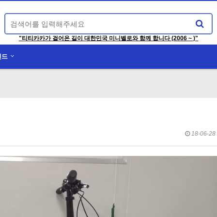
"티티카카가 걸어온 길이 대한민국 미니벨로와 함께 합니다 (2006 ~ )"
랜드
18-06-28 