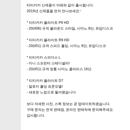
티티카카 신제품이 아래와 같이 출시됩니다.
2019년 신제품을 먼저 만나보세요~
* 티티카카 플라이트 P9 HD
- 20(406) 규격 올라운드 스타일, 시마노 9단, 유압디스크
* 티티카카 플라이트 R9 HD
- 20(451) 규격 스피드 폴딩, 시마노 9단, 유압디스크
* 티티카카 스피더스 L
- 미니 스프린터 스테디셀러!
- 20(451) 규격 정통 시마노 클라리스 16단
* 티티카카 플라이트 D7
- 알로이 폴딩 표준모델!
- 새로운 느낌으로 돌아왔습니다
보다 자세한 사진, 스펙 정보는 곧 업데이트하겠습니다.
구매 문의는 전국 판매점, 온라인 판매처에 문의해주세요.
감사합니다.