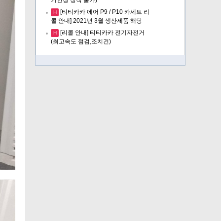
[티티카카 에어 P9 / P10 카세트 리
H
콜 안내] 2021년 3월 생산제품 해당
[리콜 안내] 티티카카 전기자전거
H
(최고속도 점검,조치건)