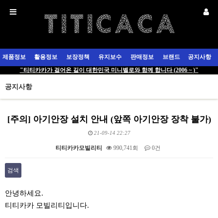
제품정보
활용정보
보장정책
유지보수
판매정보
브랜드
공지사항
"티티카카가 걸어온 길이 대한민국 미니벨로와 함께 합니다 (2006 ~ )"
공지사항
[주의] 아기안장 설치 안내 (앞쪽 아기안장 장착 불가)
21-09-14 22:27
티티카카모빌리티
990,741회
0건
검색
본문
안녕하세요.
티티카카 모빌리티입니다.